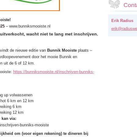
Cont
oiste!
Erik Radius
025
– www.bunniksmooiste.nl
erik@rad
iuswe
uitverkocht, wacht niet te lang met inschrijven.
vindt de nieuwe editie van
Bunnik Mooiste
plaats –
hardloopevenement door het mooie Bunnik en
n uit de 6 of 12 km.
Mooiste:
https://bunniksmooiste.nl/inschrijven-bunniks-
g up volwassenen
chot 6 km en 12 km
treiking 6 km
treiking 12 km
 kan via:
/inschrijven-bunniks-mooiste
ijkheid om (voor eigen rekening) te dineren bij