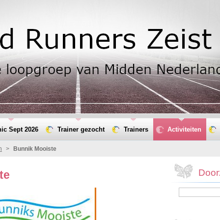
nic Sept 2026
Trainer gezocht
Trainers
Activiteiten
n
>
Bunnik Mooiste
Door
te