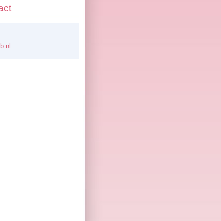
act
b.n
l