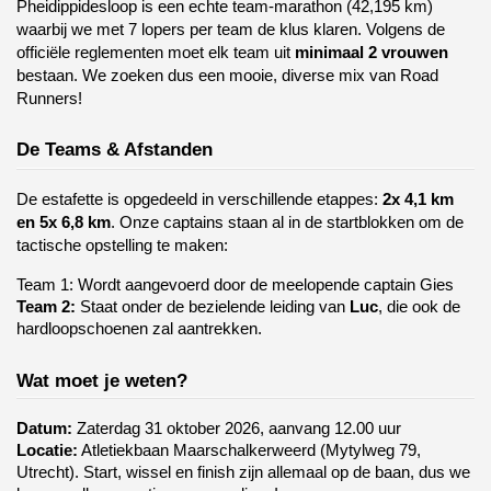
Pheidippidesloop is een echte team-marathon (42,195 km) 
waarbij we met 7 lopers per team de klus klaren. Volgens de 
officiële reglementen moet elk team uit 
minimaal 2 vrouwen
bestaan. We zoeken dus een mooie, diverse mix van Road 
Runners!
De Teams & Afstanden
De estafette is opgedeeld in verschillende etappes: 
2x 4,1 km 
en 5x 6,8 km
. Onze captains staan al in de startblokken om de 
tactische opstelling te maken:
Team 1:
 Wordt aangevoerd door de meelopende captain Gies 
Team 2:
 Staat onder de bezielende leiding van 
Luc
, die ook de 
hardloopschoenen zal aantrekken.
Wat moet je weten?
Datum:
 Zaterdag 31 oktober 2026, aanvang 12.00 uur
Locatie:
 Atletiekbaan Maarschalkerweerd (Mytylweg 79, 
Utrecht). Start, wissel en finish zijn allemaal op de baan, dus we 