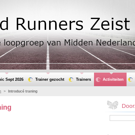
nic Sept 2026
Trainer gezocht
Trainers
Activiteiten
n
>
Introducé traning
Door
ning