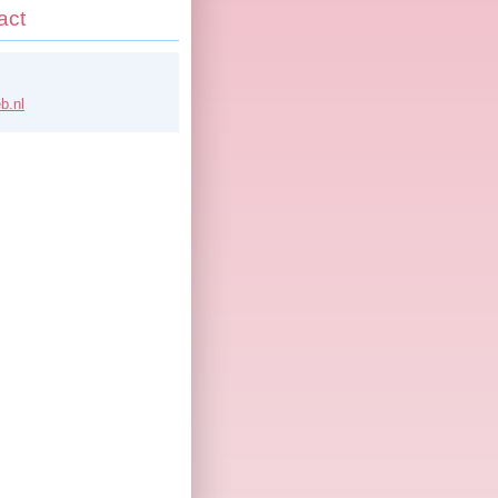
act
b.n
l