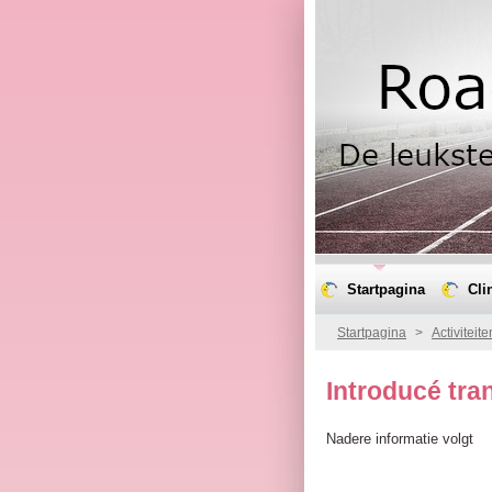
Startpagina
Cli
Startpagina
>
Activiteite
Introducé tra
Nadere informatie volgt