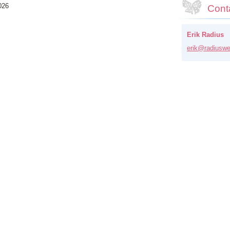
026
Cont
Erik Radius
erik@rad
iuswe